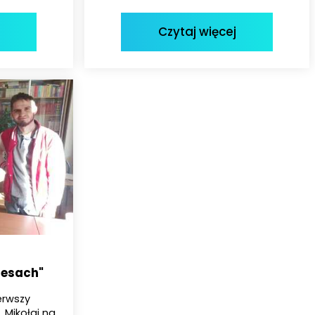
Czytaj więcej
resach"
erwszy
 „Mikołaj na