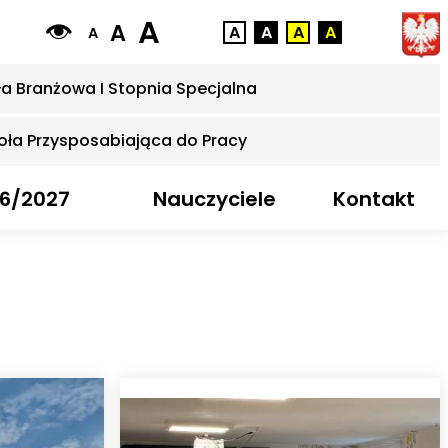
A
A
A
A
A
A
A
ła Branżowa I Stopnia Specjalna
oła Przysposabiająca do Pracy
6/2027
Nauczyciele
Kontakt