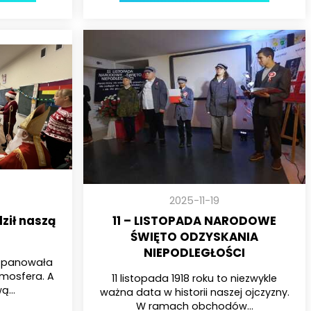
2025-11-19
ził naszą
11 – LISTOPADA NARODOWE
ŚWIĘTO ODZYSKANIA
NIEPODLEGŁOŚCI
e panowała
mosfera. A
11 listopada 1918 roku to niezwykle
...
ważna data w historii naszej ojczyzny.
W ramach obchodów...