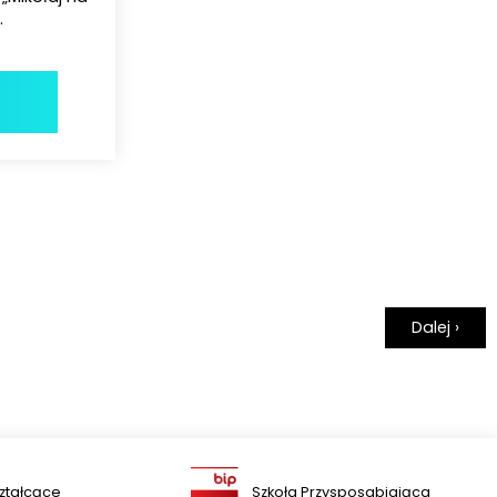
.
Dalej ›
ztałcące
Szkoła Przysposabiająca