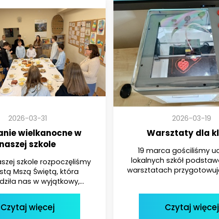
2026-03-31
2026-03-19
anie wielkanocne w
Warsztaty dla kl
naszej szkole
19 marca gościliśmy u
lokalnych szkół podsta
aszej szkole rozpoczęliśmy
warsztatach przygotowują
stą Mszą Świętą, która
iła nas w wyjątkowy,...
Czytaj więcej
Czytaj więcej