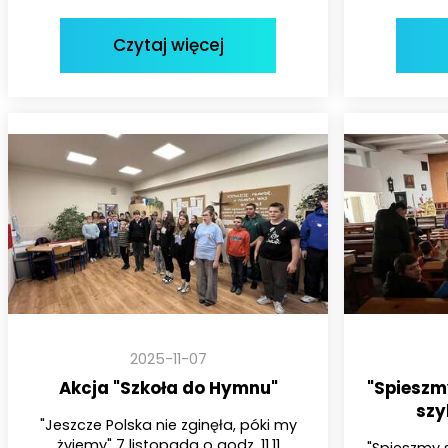
Czytaj więcej
2025-11-07
Akcja "Szkoła do Hymnu"
"Spieszmy
szy
"Jeszcze Polska nie zginęła, póki my
żyjemy" 7 listopada o godz. 11.11
"Spieszmy s