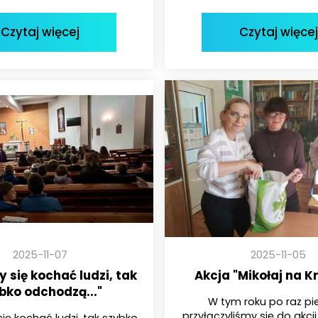
Czytaj więcej
Czytaj więcej
2025-11-07
2025-11-05
 się kochać ludzi, tak
Akcja "Mikołaj na K
bko odchodzą..."
W tym roku po raz pi
przyłączyliśmy się do akcji
ię kochać ludzi, tak szybko