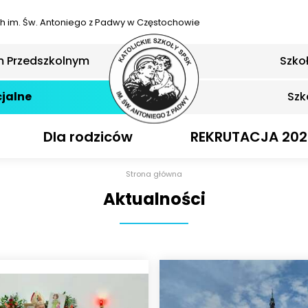
ch
im. Św. Antoniego z Padwy w Częstochowie
m Przedszkolnym
Szko
jalne
Szk
Dla rodziców
REKRUTACJA 202
Strona główna
Aktualności