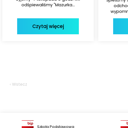
odśpiewaliśmy "Mazurka...
odchod
wypomni
Czytaj więcej
‹ Wstecz
Szkoła Podstawowa