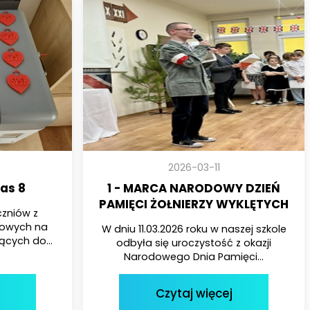
2026-03-11
as 8
1 - MARCA NARODOWY DZIEŃ
PAMIĘCI ŻOŁNIERZY WYKLĘTYCH
czniów z
wowych na
W dniu 11.03.2026 roku w naszej szkole
cych do...
odbyła się uroczystość z okazji
Narodowego Dnia Pamięci...
Czytaj więcej