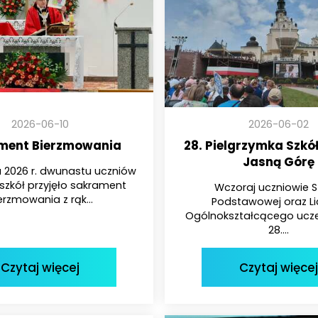
2026-06-10
2026-06-02
ment Bierzmowania
28. Pielgrzymka Szkó
Jasną Górę
 2026 r. dwunastu uczniów
szkół przyjęło sakrament
Wczoraj uczniowie S
erzmowania z rąk...
Podstawowej oraz L
Ogólnokształcącego uczes
28....
Czytaj więcej
Czytaj więcej