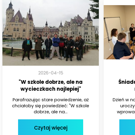
2026-04-15
"W szkole dobrze, ale na
Śniad
wycieczkach najlepiej"
Parafrazując stare powiedzenie, aż
Dzień w n
chciałoby się powiedzieć: "W szkole
uroczy
dobrze, ale na...
wprowadz
Czytaj więcej