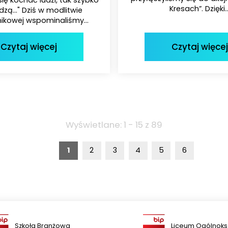
Kresach”. Dzięki..
zą..." Dziś w modlitwie
kowej wspominaliśmy...
Czytaj więcej
Czytaj więcej
Wyświetlane: 1 - 15 z 89
1
2
3
4
5
6
Szkoła Branżowa
Liceum Ogólnoks