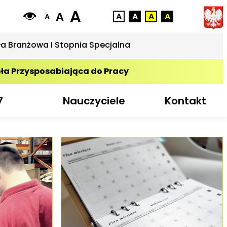
A
A
A
A
A
A
A
ła Branżowa I Stopnia Specjalna
ła Przysposabiająca do Pracy
7
Nauczyciele
Kontakt