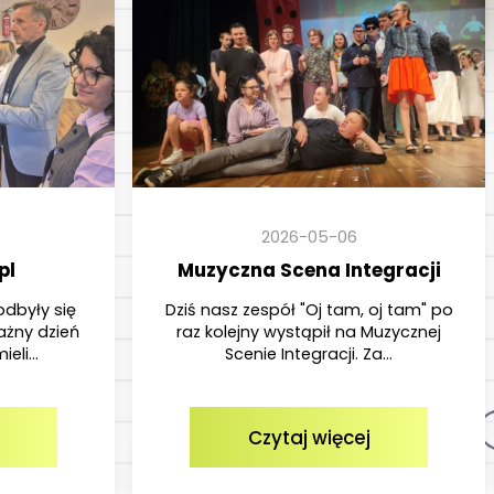
2026-05-06
pl
Muzyczna Scena Integracji
odbyły się
Dziś nasz zespół "Oj tam, oj tam" po
ażny dzień
raz kolejny wystąpił na Muzycznej
eli...
Scenie Integracji. Za...
Czytaj więcej