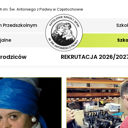
ch
im. Św. Antoniego z Padwy w Częstochowie
m Przedszkolnym
Szko
jalne
Szko
 rodziców
REKRUTACJA 2026/202