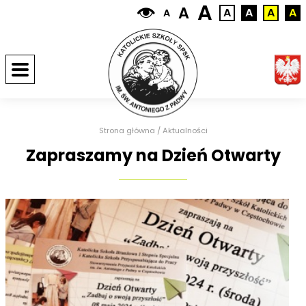
A
A
A
A
A
A
A
Strona główna
/
Aktualności
Zapraszamy na Dzień Otwarty