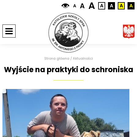
A
A
A
A
A
A
A
Strona główna
/
Aktualności
Wyjście na praktyki do schroniska