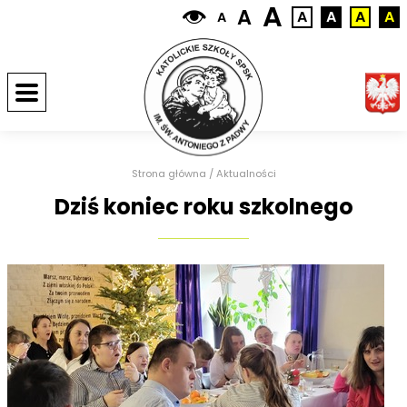
A
A
A
A
A
A
A
Strona główna
/
Aktualności
Dziś koniec roku szkolnego