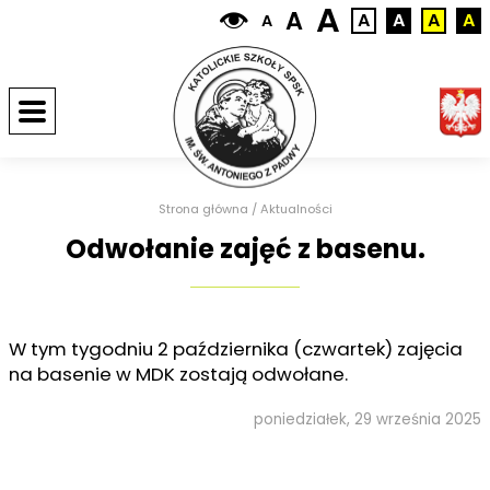
A
A
A
A
A
A
A
Strona główna
/
Aktualności
Odwołanie zajęć z basenu.
W tym tygodniu 2 października (czwartek) zajęcia
na basenie w MDK zostają odwołane.
poniedziałek, 29 września 2025