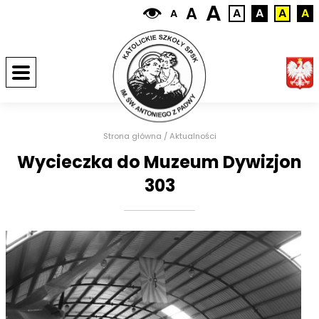
A
A
A
A
A
A
A
Strona główna
/
Aktualności
Wycieczka do Muzeum Dywizjon
303