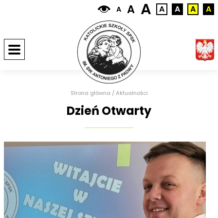
A
A
A
A
A
A
A
Strona główna
/
Aktualności
Dzień Otwarty