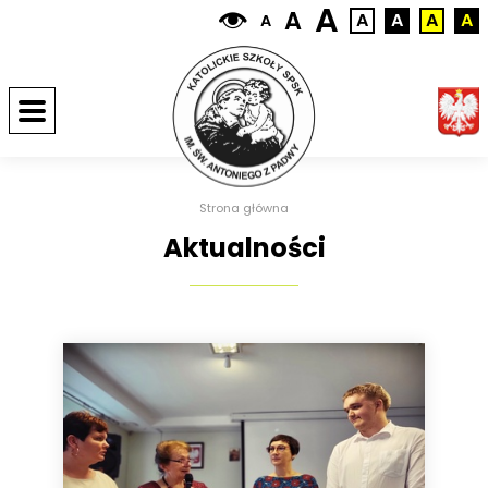
A
A
A
A
A
A
A
Strona główna
Aktualności