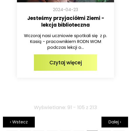
2024-04-23
Jesteśmy przyjaciółmi Ziemi -
lekcja biblioteczna
Wczoraj nasi uczniowie spotkali się z p.
Kasią - pracownikiem RODN WOM
podczas lekcji o...
Czytaj więcej
Wyświetlane: 91 - 105 z 213
‹ Wstecz
Dalej ›