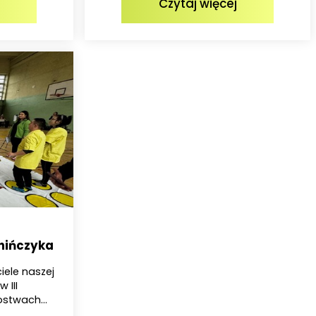
Czytaj więcej
hińczyka
iele naszej
 III
stwach...