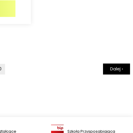
Dalej ›
0
ztałcące
Szkoła Przysposabiająca