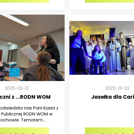
2025-03-12
2025-01-23
czni z ...RODN WOM
Jasełka dla Car
odwiedziła nas Pani Kasia z
ki Publicznej RODN WOM w
ochowie. Tematem...