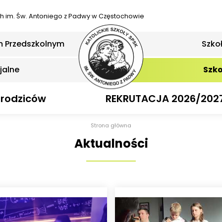
ch
im. Św. Antoniego z Padwy w Częstochowie
m Przedszkolnym
Szko
jalne
Szko
 rodziców
REKRUTACJA 2026/202
Strona główna
Aktualności