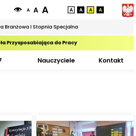
A
A
A
A
A
A
A
ła Branżowa I Stopnia Specjalna
ła Przysposabiająca do Pracy
7
Nauczyciele
Kontakt