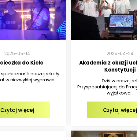
2025-05-14
2025-04-29
ieczka do Kielc
Akademia z okazji u
Konstytucji
połeczność naszej szkoły
ał w niezwykłej wyprawie....
Dziś w naszej sz
Przysposabiającej do Prac
wyjątkowa...
Czytaj więcej
Czytaj więcej