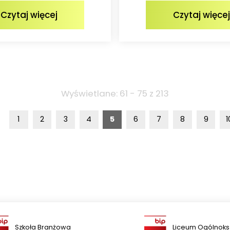
Czytaj więcej
Czytaj więcej
Wyświetlane: 61 - 75 z 213
1
2
3
4
5
6
7
8
9
1
Szkoła Branżowa
Liceum Ogólnoks