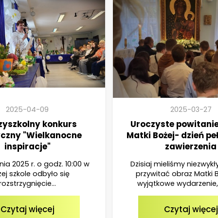
2025-04-09
2025-03-27
zyszkolny konkurs
Uroczyste powitani
yczny "Wielkanocne
Matki Bożej- dzień peł
inspiracje"
zawierzenia
a 2025 r. o godz. 10:00 w
Dzisiaj mieliśmy niezwykł
ej szkole odbyło się
przywitać obraz Matki B
rozstrzygnięcie...
wyjątkowe wydarzenie, 
Czytaj więcej
Czytaj więcej