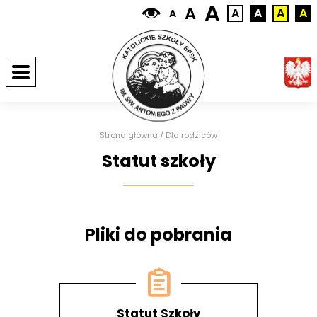
A
A
A
A
A
A
A
Strona główna
/
Dla rodziców
Statut szkoły
Pliki do pobrania
Statut Szkoły