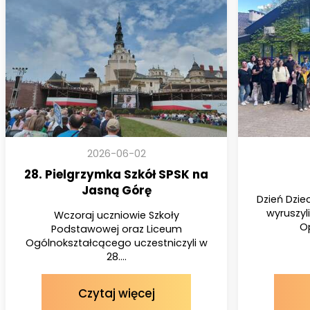
2026-06-02
28. Pielgrzymka Szkół SPSK na
Jasną Górę
Dzień Dziec
wyruszy
Wczoraj uczniowie Szkoły
Op
Podstawowej oraz Liceum
Ogólnokształcącego uczestniczyli w
28....
Czytaj więcej