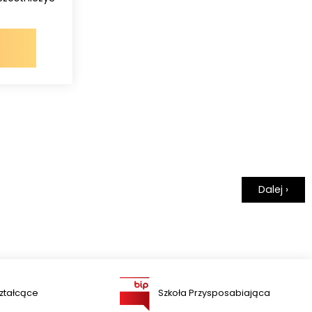
Dalej ›
ztałcące
Szkoła Przysposabiająca