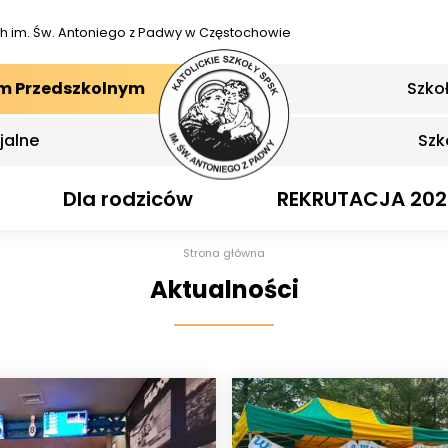
ch
im. Św. Antoniego z Padwy w Częstochowie
em Przedszkolnym
Szko
jalne
Szk
Dla rodziców
REKRUTACJA 202
Strona główna
Aktualności