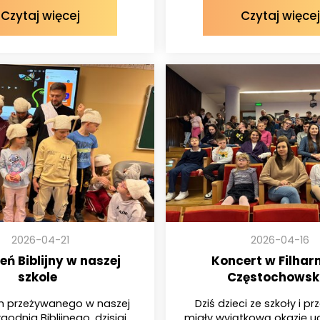
Czytaj więcej
Czytaj więcej
2026-04-21
2026-04-16
ń Biblijny w naszej
Koncert w Filhar
szkole
Częstochowski
 przeżywanego w naszej
Dziś dzieci ze szkoły i p
godnia Biblijnego, dzisiaj
miały wyjątkową okazję u