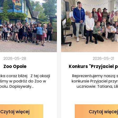
2026-05-28
2026-05-21
Zoo Opole
Konkurs "Przyjaciel 
ka coraz bliżej Z tej okazji
Reprezentujemy naszą s
liśmy w podróż do Zoo w
konkursie Przyjaciel przy
olu. Dopisywały...
uczniowie: Tatiana, Lili
Czytaj więcej
Czytaj więcej