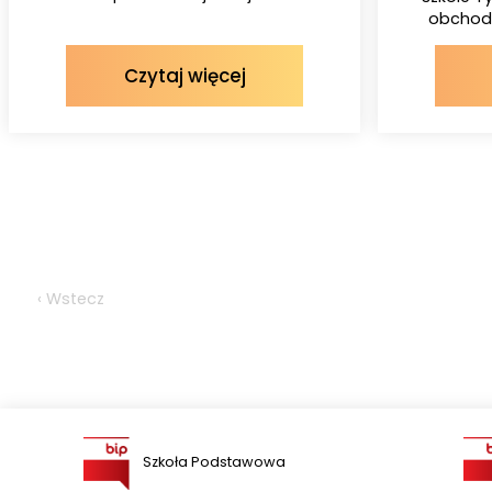
obchodz
Czytaj więcej
‹ Wstecz
Szkoła Podstawowa