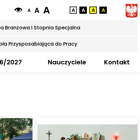
A
A
A
A
A
A
A
ła Branżowa I Stopnia Specjalna
oła Przysposabiająca do Pracy
6/2027
Nauczyciele
Kontakt