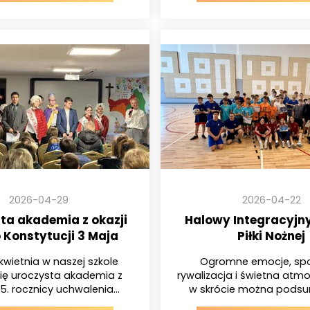
2026-04-29
2026-04-22
ta akademia z okazji
Halowy Integracyjny
 Konstytucji 3 Maja
Piłki Nożnej
kwietnia w naszej szkole
Ogromne emocje, sp
ię uroczysta akademia z
rywalizacja i świetna atmo
35. rocznicy uchwalenia...
w skrócie można podsu