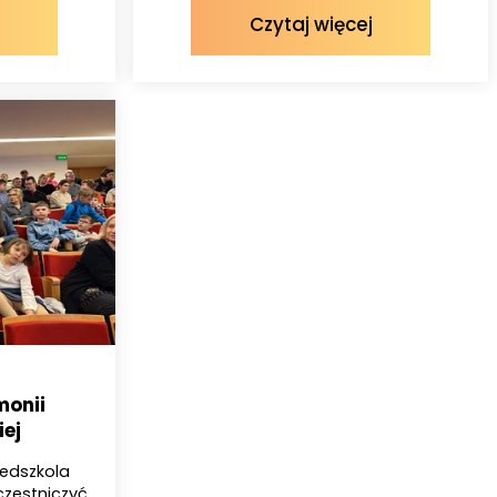
Czytaj więcej
monii
ej
rzedszkola
czestniczyć