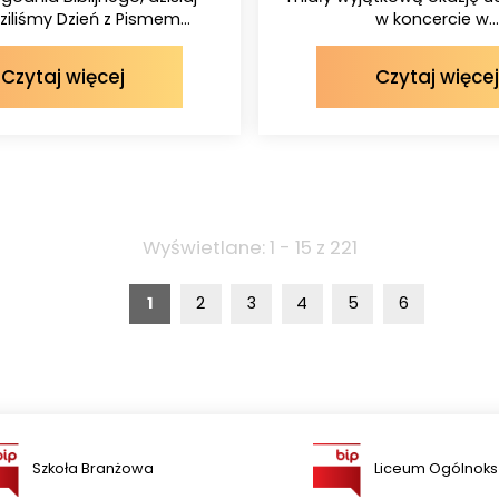
iliśmy Dzień z Pismem...
w koncercie w...
Czytaj więcej
Czytaj więcej
Wyświetlane: 1 - 15 z 221
1
2
3
4
5
6
Szkoła Branżowa
Liceum Ogólnoks