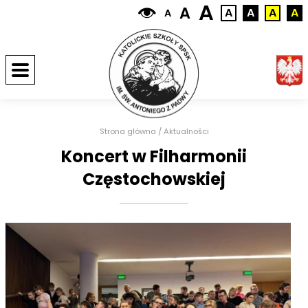
A
A
A
A
A
A
A
Strona główna
/
Aktualności
Koncert w Filharmonii
Częstochowskiej