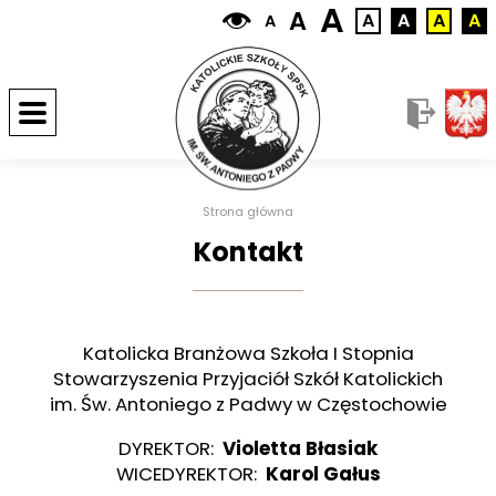
A
A
A
A
A
A
A
Strona główna
Kontakt
Katolicka Branżowa Szkoła I Stopnia
Stowarzyszenia Przyjaciół Szkół Katolickich
im. Św. Antoniego z Padwy w Częstochowie
DYREKTOR:
Violetta Błasiak
WICEDYREKTOR:
Karol Gałus