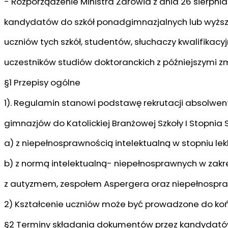
- Rozporządzenie Ministra Zdrowia z dnia 26 sierpni
kandydatów do szkół ponadgimnazjalnych lub wyższy
uczniów tych szkół, studentów, słuchaczy kwalifika
uczestników studiów doktoranckich z późniejszymi 
§1 Przepisy ogólne
1). Regulamin stanowi podstawę rekrutacji absolwe
gimnazjów do Katolickiej Branżowej Szkoły I Stopnia 
a) z niepełnosprawnością intelektualną w stopniu lek
b) z normą intelektualną- niepełnosprawnych w zakres
z autyzmem, zespołem Aspergera oraz niepełnospra
2) Kształcenie uczniów może być prowadzone do końc
§2 Terminy składania dokumentów przez kandydat