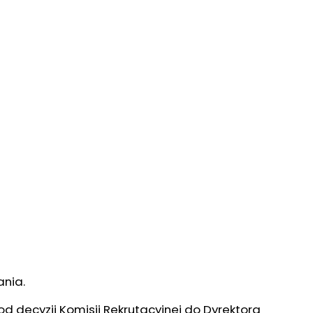
nia.
 decyzji Komisji Rekrutacyjnej do Dyrektora