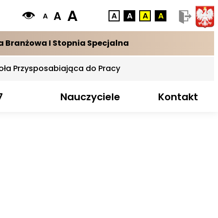
A
A
A
A
A
A
A
a Branżowa I Stopnia Specjalna
oła Przysposabiająca do Pracy
7
Nauczyciele
Kontakt