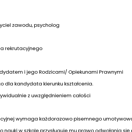
yciel zawodu, psycholog
a rekrutacyjnego
ndydatem i jego Rodzicami/ Opiekunami Prawnymi
 dla kandydata kierunku kształcenia.
ywidualnie z uwzględnieniem całości
tacyjnej wymaga każdorazowo pisemnego umotywowa
auki w szkole przysługuje mu prawo odwołania się od