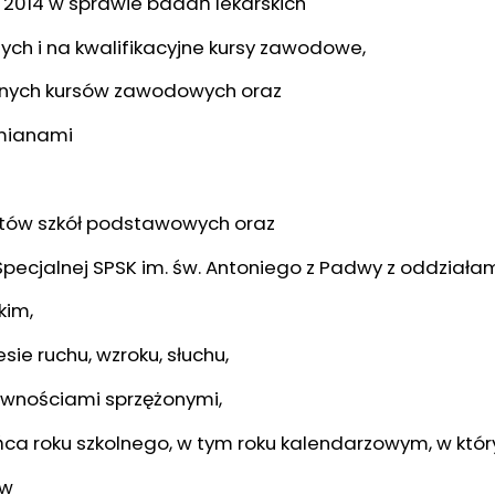
a 2014 w sprawie badań lekarskich
ch i na kwalifikacyjne kursy zawodowe,
cyjnych kursów zawodowych oraz
zmianami
ntów szkół podstawowych oraz
Specjalnej SPSK im. św. Antoniego z Padwy z oddziałam
kim,
ie ruchu, wzroku, słuchu,
wnościami sprzężonymi,
a roku szkolnego, w tym roku kalendarzowym, w który
ów