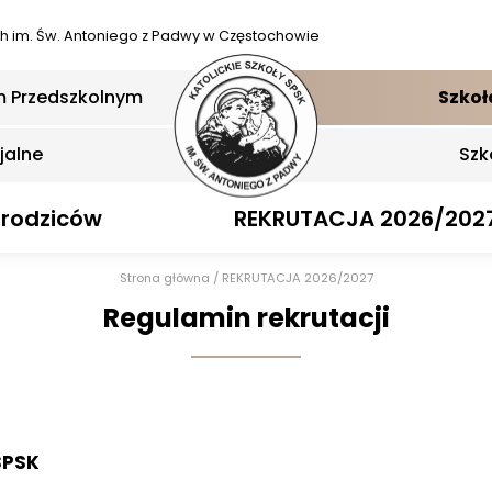
ch
im. Św. Antoniego z Padwy w Częstochowie
m Przedszkolnym
Szkoł
jalne
Szk
 rodziców
REKRUTACJA 2026/202
Strona główna
/
REKRUTACJA 2026/2027
Regulamin rekrutacji
 SPSK