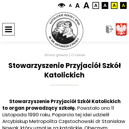
A
A
A
A
A
A
A
Strona główna
/
O szkole
Stowarzyszenie Przyjaciół Szkół
Katolickich
Stowarzyszenie Przyjaciół Szkół Katolickich
to organ prowadzący szkołę.
Powstało ono 11
Listopada 1990 roku. Poparcia tej idei udzielił
Arcybiskup Metropolita Częstochowski dr Stanisław
Nowak, który uznał je za katolickie. Obecnym