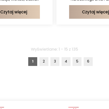
Czytaj więcej
Czytaj więcej
Wyświetlane: 1 - 15 z 135
1
2
3
4
5
6