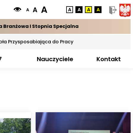
A
A
A
A
A
A
A
a Branżowa I Stopnia Specjalna
oła Przysposabiająca do Pracy
7
Nauczyciele
Kontakt