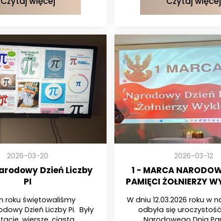
Czytaj więcej
Czytaj więcej
2026-03-20
2026-03-12
arodowy Dzień Liczby
1 - MARCA NARODOW
PI
PAMIĘCI ŻOŁNIERZY W
 roku świętowaliśmy
W dniu 12.03.2026 roku w n
dowy Dzień Liczby Pi. Były
odbyła się uroczystość 
acje, wiersze, ciasta...
Narodowego Dnia Pami