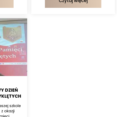
Czytaj więcej
Y DZIEŃ
YKLĘTYCH
aszej szkole
z okazji
ęci...