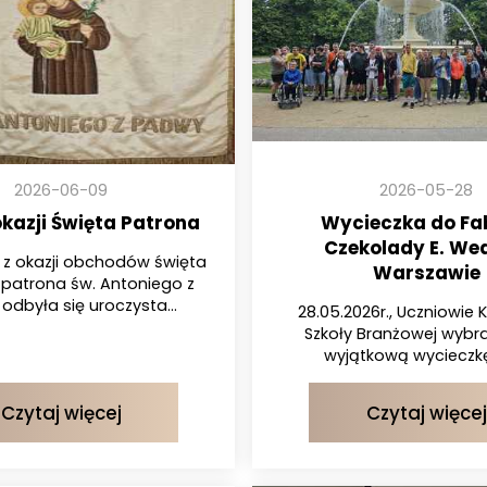
2026-06-09
2026-05-28
okazji Święta Patrona
Wycieczka do Fa
Czekolady E. We
 z okazji obchodów święta
Warszawie
patrona św. Antoniego z
odbyła się uroczysta...
28.05.2026r., Uczniowie K
Szkoły Branżowej wybral
wyjątkową wycieczkę
Czytaj więcej
Czytaj więcej