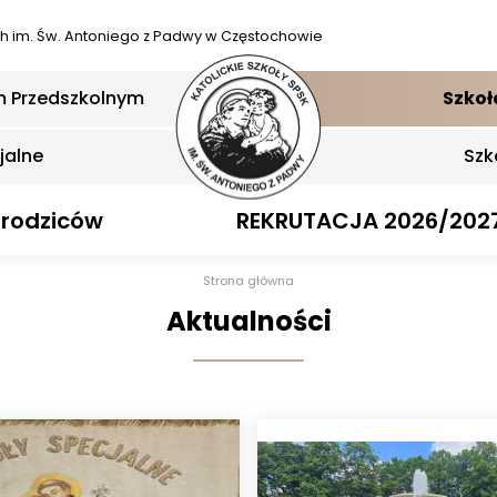
ch
im. Św. Antoniego z Padwy w Częstochowie
m Przedszkolnym
Szkoł
jalne
Szk
 rodziców
REKRUTACJA 2026/202
Strona główna
Aktualności