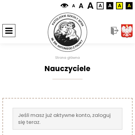
A
A
A
A
A
A
A
Strona główna
Nauczyciele
Jeśli masz już aktywne konto, zaloguj
się teraz.