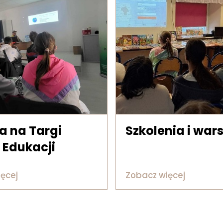
a na Targi
Szkolenia i war
i Edukacji
ęcej
Zobacz więcej