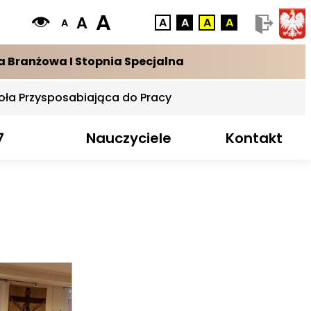
A
A
A
A
A
A
A
a Branżowa I Stopnia Specjalna
oła Przysposabiająca do Pracy
7
Nauczyciele
Kontakt