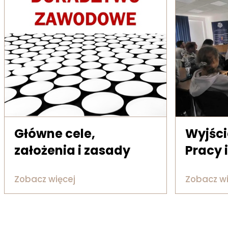
Główne cele,
Wyjści
założenia i zasady
Pracy 
Zobacz więcej
Zobacz wi