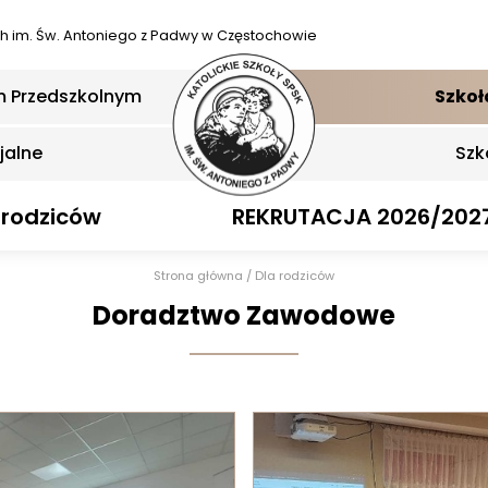
ch
im. Św. Antoniego z Padwy w Częstochowie
m Przedszkolnym
Szkoł
jalne
Szk
 rodziców
REKRUTACJA 2026/202
Strona główna
/
Dla rodziców
Doradztwo Zawodowe