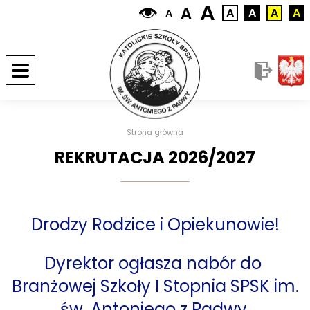
A
A
A
A
A
A
A
Strona główna
REKRUTACJA 2026/2027
Drodzy Rodzice i Opiekunowie!
Dyrektor ogłasza nabór do
Branżowej Szkoły I Stopnia SPSK im.
św. Antoniego z Padwy.