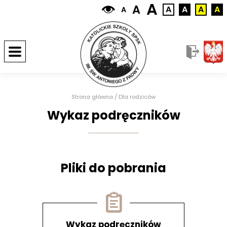
A
A
A
A
A
A
A
Strona główna
/
Dla rodziców
Wykaz podręczników
Pliki do pobrania
Wykaz podręczników