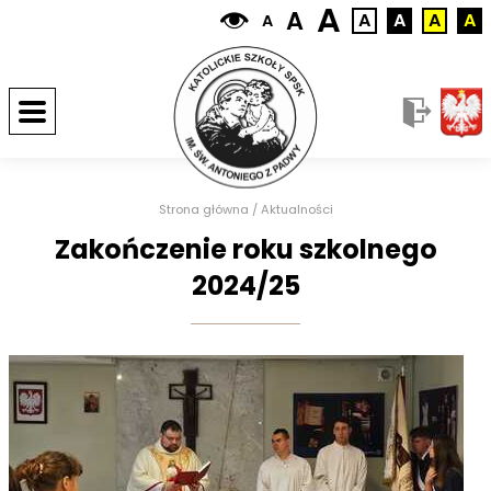
A
A
A
A
A
A
A
Strona główna
/
Aktualności
Zakończenie roku szkolnego
2024/25